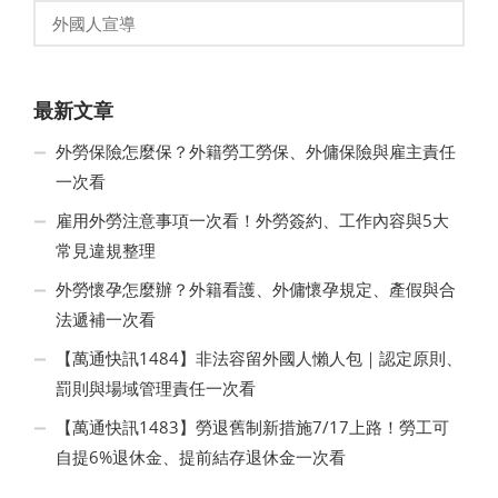
外國人宣導
最新文章
外勞保險怎麼保？外籍勞工勞保、外傭保險與雇主責任
一次看
雇用外勞注意事項一次看！外勞簽約、工作內容與5大
常見違規整理
外勞懷孕怎麼辦？外籍看護、外傭懷孕規定、產假與合
法遞補一次看
【萬通快訊1484】非法容留外國人懶人包｜認定原則、
罰則與場域管理責任一次看
【萬通快訊1483】勞退舊制新措施7/17上路！勞工可
自提6%退休金、提前結存退休金一次看