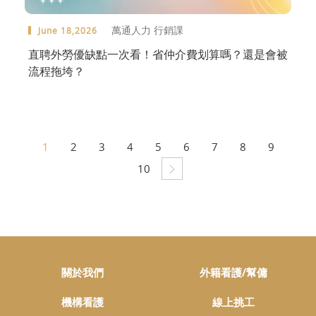
萬通人力 行銷課
June 18,2026
直聘外勞優缺點一次看！省仲介費划算嗎？還是會被
流程拖垮？
1
2
3
4
5
6
7
8
9
10
關於我們
外籍看護/幫傭
機構看護
線上挑工