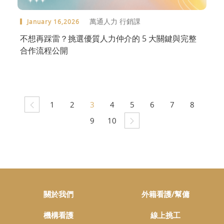
萬通人力 行銷課
January 16,2026
不想再踩雷？挑選優質人力仲介的 5 大關鍵與完整
合作流程公開
1
2
3
4
5
6
7
8
9
10
關於我們
外籍看護/幫傭
機構看護
線上挑工