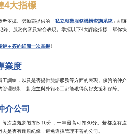
鍵4大指標
參考依據。勞動部提供的「
私立就業服務機構查詢系統
」能讓
紀錄、服務內容及綜合表現。掌握以下4大評鑑指標，幫你快
關鍵＋簽約細節一次掌握
〉
專業度
員工訓練，以及是否提供雙語服務等方面的表現。優質的仲介
的管理機制，對雇主與外籍移工都能獲得良好支援和保障。
仲介公司
每次違規將被扣5-10分，一年最高可扣30分。若都沒有違
過去是否有違規紀錄，避免選擇管理不善的公司。