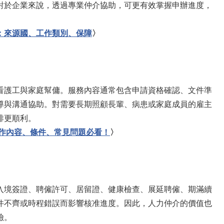
對於企業來說，透過專業仲介協助，可更有效掌握申辦進度，
：來源國、工作類別、保障
〉
看護工與家庭幫傭。服務內容通常包含申請資格確認、文件準
導與溝通協助。對需要長期照顧長輩、病患或家庭成員的雇主
排更順利。
工作內容、條件、常見問題必看！
〉
入境簽證、聘僱許可、居留證、健康檢查、展延聘僱、期滿續
件不齊或時程錯誤而影響核准進度。因此，人力仲介的價值也
險。