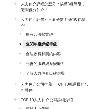
人力仲介評鑑怎麼分？搞懂3種等級，
避開低分仲介！
人力仲介評鑑不只看分數！5招教你驗
證
擁有合法營業許可
查閱年度評鑑等級
合理收費和契約內容
完善的服務與應變能力
了解人力仲介口碑信譽
人力仲介公司推薦｜TOP 10挑選最佳合
作夥伴
TOP 10人力仲介公司詳細介紹
萬通人力集團