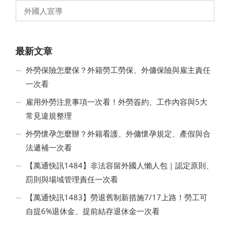
外國人宣導
最新文章
外勞保險怎麼保？外籍勞工勞保、外傭保險與雇主責任
一次看
雇用外勞注意事項一次看！外勞簽約、工作內容與5大
常見違規整理
外勞懷孕怎麼辦？外籍看護、外傭懷孕規定、產假與合
法遞補一次看
【萬通快訊1484】非法容留外國人懶人包｜認定原則、
罰則與場域管理責任一次看
【萬通快訊1483】勞退舊制新措施7/17上路！勞工可
自提6%退休金、提前結存退休金一次看