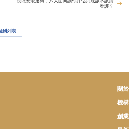
長照悲歌屢傳，六大面向讓你評估到底該不該請
看護？
回到列表
關於
機構
創業