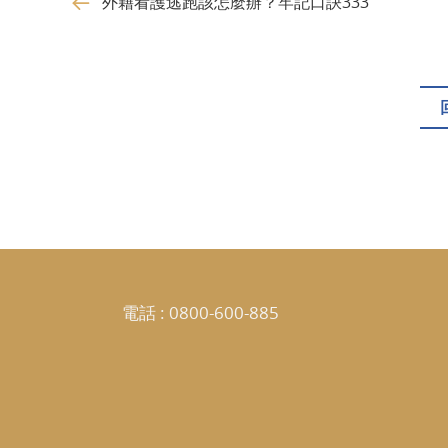
外籍看護逃跑該怎麼辦？牢記口訣333
電話 :
0800-600-885