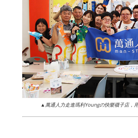
▲萬通人力走進瑪利Youngの快樂襪子店，