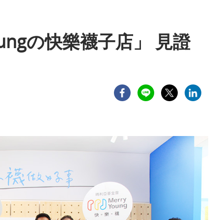
ungの快樂襪子店」 見證