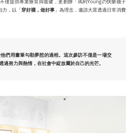
不僅提供專業療育與復健，更創辦「瑪利Youngの快樂襪子
動力，以「
穿好襪，做好事
」為理念，邀請大眾透過日常消費
證他們用畫筆勾勒夢想的過程。這次參訪不僅是一場交
透過努力與熱情，在社會中綻放屬於自己的光芒。