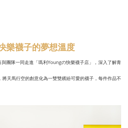
受快樂襪子的夢想溫度
蓁與團隊一同走進「瑪利Youngの快樂襪子店」，深入了解青
，將天馬行空的創意化為一雙雙繽紛可愛的襪子，每件作品不