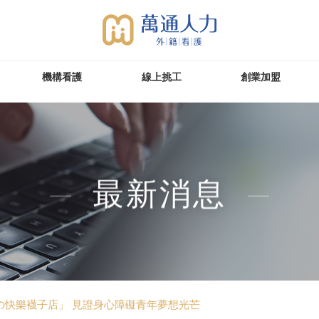
機構看護
線上挑工
創業加盟
最新消息
gの快樂襪子店」 見證身心障礙青年夢想光芒