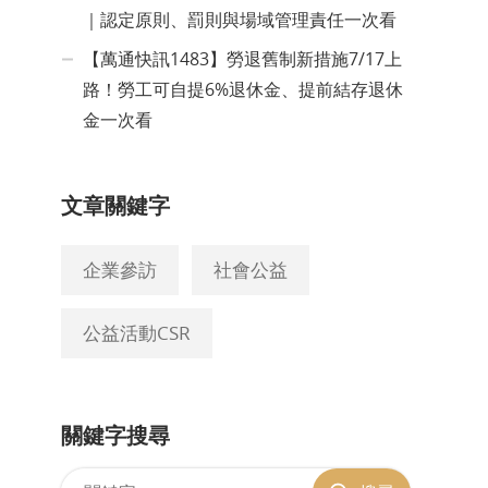
｜認定原則、罰則與場域管理責任一次看
【萬通快訊1483】勞退舊制新措施7/17上
路！勞工可自提6%退休金、提前結存退休
金一次看
文章關鍵字
企業參訪
社會公益
公益活動CSR
關鍵字搜尋