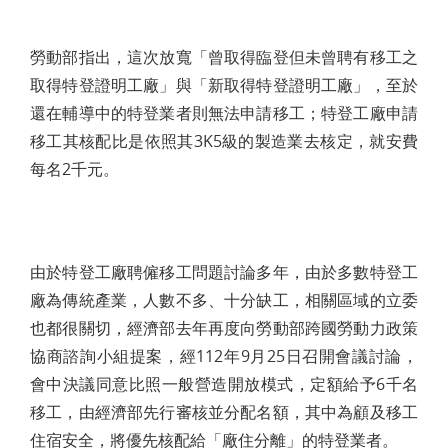
勞動部指出，這次放寬「曾取得臨登但未曾聘有移工之
取得特登證明工廠」與「新取得特登證明工廠」，至於
還在輔導中的特登業者則無法申請移工；特登工廠申請
移工其核配比是依照其3K5級的製造業去核定，就安費
每名2千元。
由於特登工廠聘僱移工問題討論多年，由於多數特登工
廠為傳統產業，人數不多、十分缺工，相關區域的立委
也都很關切，經濟部去年再度向勞動部跨國勞動力政策
協商諮詢小組提案，經112年9月25日召開會議討論，
會中決議同意比照一般營造開放模式，定額給予6千名
移工，由經濟部先行審核並分配名額，其中為顧及移工
住宿安全，將優先核配給「廠住分離」的特登業者。