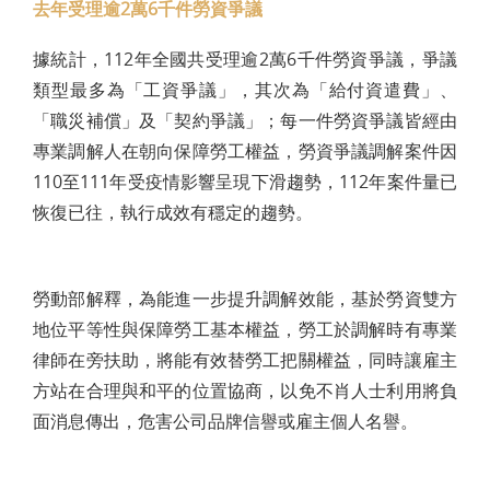
去年受理逾2萬6千件勞資爭議
據統計，112年全國共受理逾2萬6千件勞資爭議，爭議
類型最多為「工資爭議」，其次為「給付資遣費」、
「職災補償」及「契約爭議」；每一件勞資爭議皆經由
專業調解人在朝向保障勞工權益，勞資爭議調解案件因
110至111年受疫情影響呈現下滑趨勢，112年案件量已
恢復已往，執行成效有穩定的趨勢。
勞動部解釋，為能進一步提升調解效能，基於勞資雙方
地位平等性與保障勞工基本權益，勞工於調解時有專業
律師在旁扶助，將能有效替勞工把關權益，同時讓雇主
方站在合理與和平的位置協商，以免不肖人士利用將負
面消息傳出，危害公司品牌信譽或雇主個人名譽。