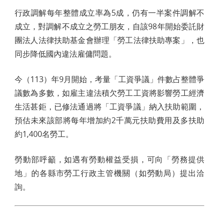
行政調解每年整體成立率為5成，仍有一半案件調解不
成立，對調解不成立之勞工朋友，自該98年開始委託財
團法人法律扶助基金會辦理「勞工法律扶助專案」，也
同步降低國內違法雇傭問題。
今（113）年9月開始，考量「工資爭議」件數占整體爭
議數為多數，如雇主違法積欠勞工工資將影響勞工經濟
生活甚鉅，已修法通過將「工資爭議」納入扶助範圍，
預估未來該部將每年增加約2千萬元扶助費用及多扶助
約1,400名勞工。
勞動部呼籲，如遇有勞動權益受損，可向「勞務提供
地」的各縣市勞工行政主管機關（如勞動局）提出洽
詢。