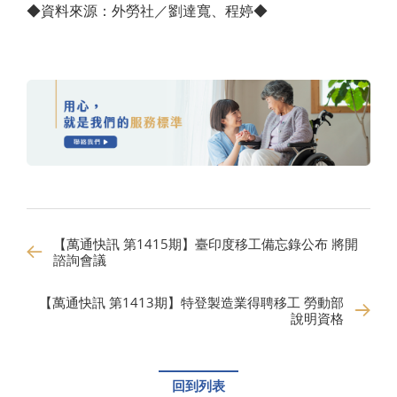
◆資料來源：外勞社／劉達寬、程婷◆
【萬通快訊 第1415期】臺印度移工備忘錄公布 將開
諮詢會議
【萬通快訊 第1413期】特登製造業得聘移工 勞動部
說明資格
回到列表