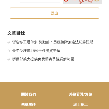
送出
文章目錄
營造移工退件多 勞動部：另應檢附無違法紀錄證明
去年受理逾2萬6千件勞資爭議
勞動部擴大提供免費勞資爭議調解範圍
關於我們
外籍看護/幫傭
機構看護
線上挑工