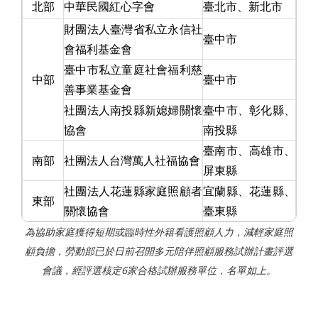
北部
中華民國紅心字會
臺北市、新北市
財團法人臺灣省私立永信社
臺中市
會福利基金會
臺中市私立童庭社會福利慈
中部
臺中市
善事業基金會
社團法人南投縣新媳婦關懷
臺中市、彰化縣、
協會
南投縣
臺南市、高雄市、
南部
社團法人台灣萬人社福協會
屏東縣
社團法人花蓮縣家庭照顧者
宜蘭縣、花蓮縣、
東部
關懷協會
臺東縣
為協助家庭獲得短期或臨時性外籍看護照顧人力，減輕家庭照
顧負擔，勞動部已於日前召開多元陪伴照顧服務試辦計畫評選
會議，經評選核定6家合格試辦服務單位，名單如上。