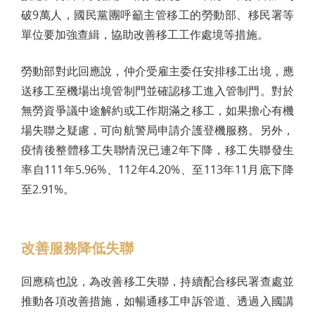
破9萬人，國民黨團呼籲主管移工的勞動部、移民署等
單位要加強查緝，協助改善移工工作處境等措施。
勞動部對此回應說，仲介受雇主委任安排移工出境，應
送移工至機場出境管制門並確認移工進入管制門。對於
無勞資爭議中途解約或工作期滿之移工，如果擔心有機
場失聯之疑慮，可向航警局申請介護登機服務。另外，
疫情後整體移工失聯情況已連2年下降，移工失聯發生
率自111年5.96%、112年4.20%、至113年11月底下降
至2.91%。
改善服務降低失聯
回應稿也說，為改善移工失聯，持續配合移民署查處並
推動各項改善措施，如暢通移工申訴管道、透過入國講