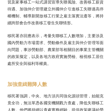
習及家事移工一站式講習宣導失聯風險、改善移工薪資
待遇、加強仲介管理建立外國仲介引進移工失聯過高停
權機制、輔導新開放移工行業之雇主落實法遵等，將持
續跨部會合作改善移工發生失聯情形。
移民署亦回應表示，考量失聯移工人數增加，主要涉及
國內勞動力市場需求、勞動條件及雇主與仲介管理等面
向問題，事涉勞動部、農業部等相關目的事業主管機關
的政策擬定，以及各地方政府實施勞檢、檢視移工居住
處所安全與福利等權責。
加強查緝難降人數
移民署強調，中央、地方須共同強化源頭管理，始能克
竟全功，無法單憑各國安機關戮力查處，降低失聯移工
人數。他們將持續以查處實務經驗，提供政策建議給勞