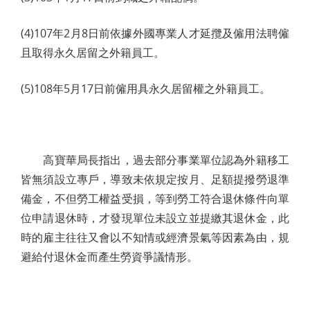
(4)107年2月8日前依據外國專業人才延攬及僱用法聘僱
且取得永久居留之外籍員工。
(5)108年5月17日前僱用具永久居留權之外籍員工。
高寶華局長指出，過去部分事業單位認為外籍移工
皆無須設立專戶，導致未依規定按月、足額提撥勞退準
備金，不但勞工權益受損，等到勞工符合退休條件向單
位申請退休時，才發現單位未設立並提繳其退休金，此
時的雇主往往又會以不知情或經濟景氣等因素為由，規
避給付退休金而產生勞資爭議情形。