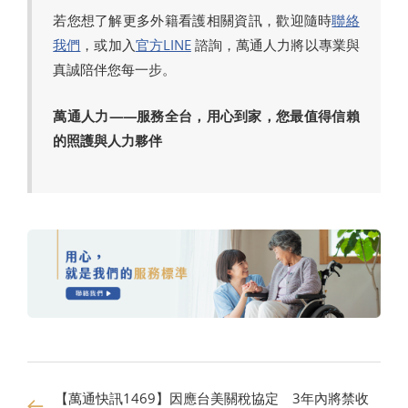
若您想了解更多外籍看護相關資訊，歡迎隨時
聯絡
我們
，或加入
官方LINE
諮詢，萬通人力將以專業與
真誠陪伴您每一步。
萬通人力——服務全台，用心到家，您最值得信賴
的照護與人力夥伴
【萬通快訊1469】因應台美關稅協定 3年內將禁收