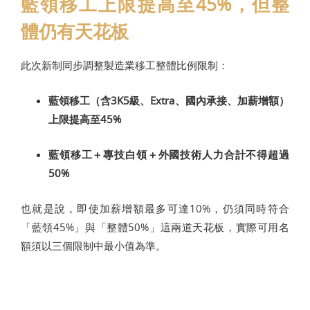
藍領移工上限提高至45%，但整
體仍有天花板
此次新制同步調整製造業移工整體比例限制：
藍領移工（含3K5級、Extra、國內承接、加薪增額）
上限提高至45%
藍領移工＋專技白領＋外國技術人力合計不得超過
50%
也就是說，即使加薪增額最多可達10%，仍須同時符合
「藍領45%」與「整體50%」這兩道天花板，實際可用名
額須以三個限制中最小值為準。