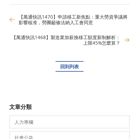
【萬通快訊1470】申請移工新焦點：重大勞資爭議將
影響核准，勞團籲修法納入工會同意
【萬通快訊1468】製造業加薪換移工額度新制解析：
上限45%怎麼算？
回到列表
文章分類
人力專欄
社會公益