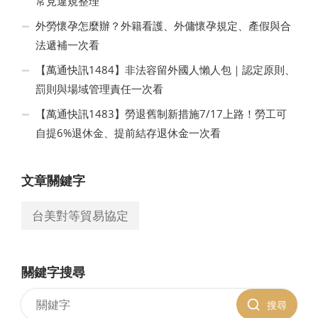
常見違規整理
外勞懷孕怎麼辦？外籍看護、外傭懷孕規定、產假與合
法遞補一次看
【萬通快訊1484】非法容留外國人懶人包｜認定原則、
罰則與場域管理責任一次看
【萬通快訊1483】勞退舊制新措施7/17上路！勞工可
自提6%退休金、提前結存退休金一次看
文章關鍵字
台美對等貿易協定
關鍵字搜尋
搜尋