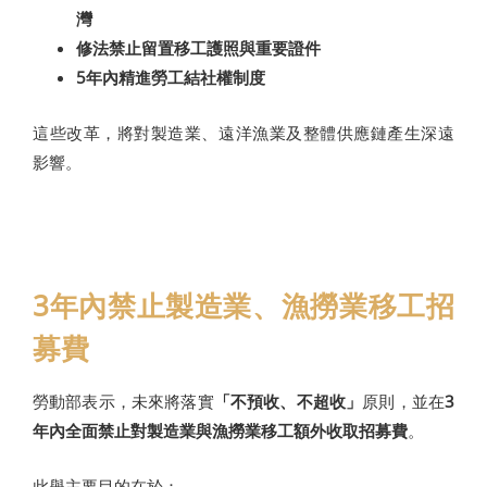
灣
修法禁止留置移工護照與重要證件
5年內精進勞工結社權制度
這些改革，將對製造業、遠洋漁業及整體供應鏈產生深遠
影響。
3年內禁止製造業、漁撈業移工招
募費
勞動部表示，未來將落實
「不預收、不超收」
原則，並在
3
年內全面禁止對製造業與漁撈業移工額外收取招募費
。
此舉主要目的在於：