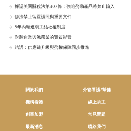
採認美國關稅法第307條：強迫勞動產品將禁止輸入
修法禁止留置護照與重要文件
5年內精進勞工結社權制度
對製造業與漁撈業的實質影響
結語：供應鏈升級與勞權保障同步推進
關於我們
外籍看護/幫傭
機構看護
線上挑工
創業加盟
常見問題
最新消息
聯絡我們