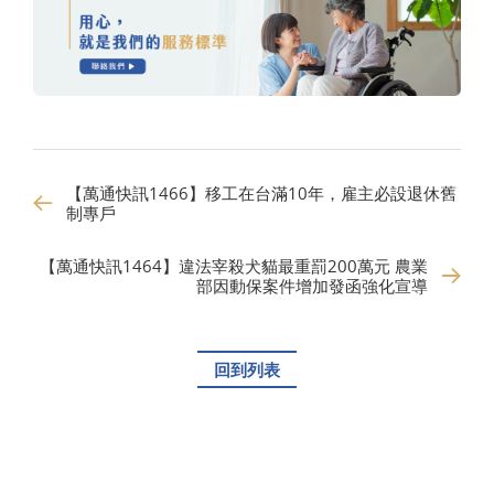
【萬通快訊1466】移工在台滿10年，雇主必設退休舊
制專戶
【萬通快訊1464】違法宰殺犬貓最重罰200萬元 農業
部因動保案件增加發函強化宣導
回到列表