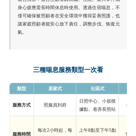
身心疲憊需長時間休息時使用。透過住宿喘息，不
僅可確保被照顧者在安全環境中獲得妥善照護，也
讓家庭照顧者能安心放下責任，調整步伐、恢復元
氣。
三種喘息服務類型一次看
類型
居家式
社區式
日照中心、小規模
服務方式
照服員到府
短期
據點、巷弄長照站
每次2小時起，每
上午8點至下午5點
服務時間
1天