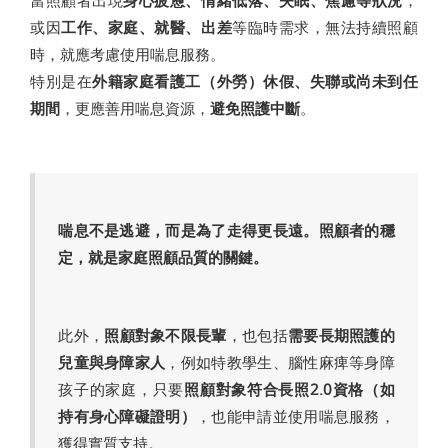
或因
工作、家庭、就醫、出差
等臨時需求，無法持續照顧
時，就應考慮使用喘息服務。
特別是在
外籍家庭看護工（外勞）休假、失聯或尚未到任
期間
，更應善用喘息資源，
避免照護中斷
。
喘息不是逃避，而是為了走得更長遠。照顧者的穩
定，就是家庭照顧品質的關鍵。
此外，
照顧對象不限長輩
，也包括
需要長期照護的
兒童與身障家人
，例如特教學生、腦性麻痺等身障
孩子的家庭，只要
照顧對象符合長照2.0資格（如
持有身心障礙證明）
，也能申請並使用喘息服務，
獲得實質支持。