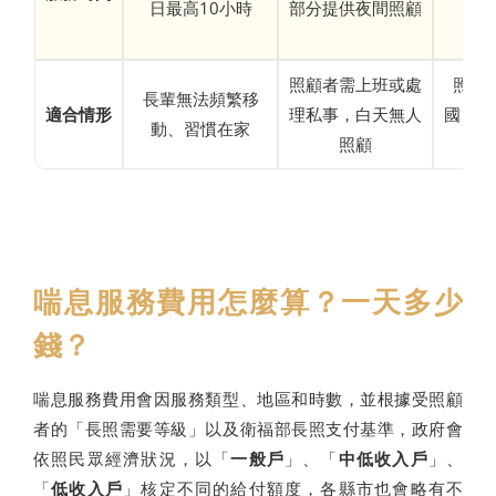
日最高10小時
部分提供夜間照顧
照顧者需上班或處
照顧
長輩無法頻繁移
適合情形
理私事，白天無人
國、長
動、習慣在家
照顧
顧
喘息服務費用怎麼算？一天多少
錢？
喘息服務費用會因服務類型、地區和時數，並根據受照顧
者的「長照需要等級」以及衛福部長照支付基準，政府會
依照民眾經濟狀況，以「
一般戶
」、「
中低收入戶
」、
「
低收入戶
」核定不同的給付額度，各縣市也會略有不