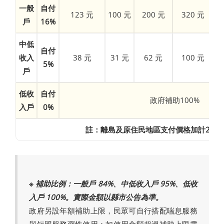
一般
自付
123 元
100 元
200 元
320 元
戶
16%
中低
自付
收入
38 元
31 元
62 元
100 元
5%
戶
低收
自付
政府補助100%
入戶
0%
註：離島及原住民地區支付價格加計20%
※ 補助比例：一般戶 84%、中低收入戶 95%、低收
入戶 100%。實際金額以縣市公告為準。
政府另設年額補助上限，民眾可自行搭配喘息服務
與短照服務彈性使用；如使用金額超過補助上限需