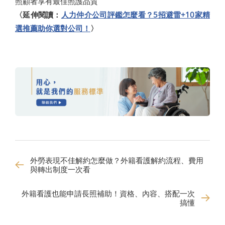
照顧者享有最佳照護品質
〈延伸閱讀：
人力仲介公司評鑑怎麼看？5招避雷+10家精
選推薦助你選對公司！
〉
外勞表現不佳解約怎麼做？外籍看護解約流程、費用
與轉出制度一次看
外籍看護也能申請長照補助！資格、內容、搭配一次
搞懂