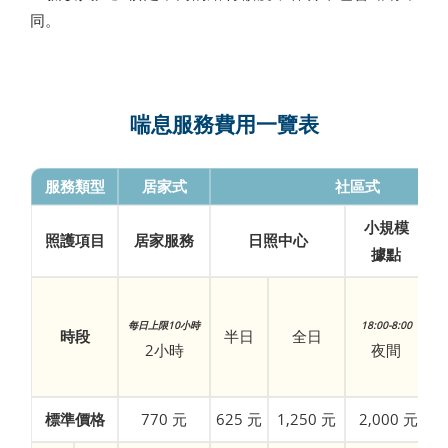
同。
喘息服務費用一覽表
服務類型
居家式
社區式
小規模
照護項目
居家服務
日照中心
據點
每日上限10小時
18:00-8:00
時段
半日
全日
2小時
夜間
標準價格
770 元
625 元
1,250 元
2,000 元