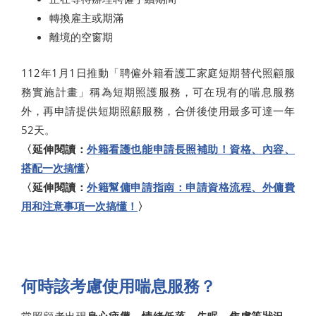
轉換雇主或期滿
離境的空窗期
112年1月1日推動「聘僱外籍看護工家庭短期替代照顧服
務實施計畫」稱為短期照護服務，可在現有的喘息服務
外，再申請提供短期照顧服務，合併後使用最多可達一年
52天。
〈延伸閱讀：
外籍看護也能申請長照補助！資格、內容、
搭配一次搞懂
〉
〈延伸閱讀：
外籍幫傭申請指南：申請資格流程、外傭費
用和注意事項一次搞懂！
〉
何時該考慮使用喘息服務？
當照顧者出現
身心疲憊、情緒低落、失眠、焦慮等狀況
，