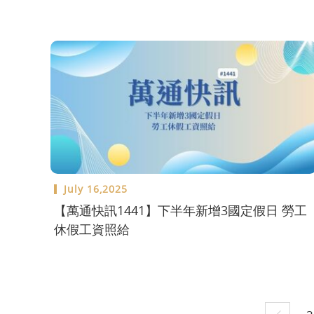
July 16,2025
【萬通快訊1441】下半年新增3國定假日 勞工
休假工資照給