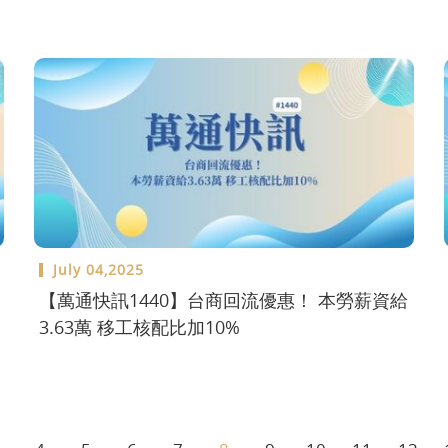
July 04,2025
【萬通快訊1440】台商回流優惠！ 本勞薪資給
3.63萬 移工核配比加10%