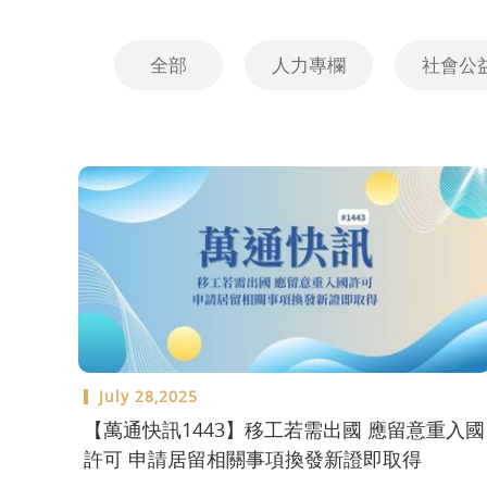
全部
人力專欄
社會公
July 28,2025
【萬通快訊1443】移工若需出國 應留意重入國
許可 申請居留相關事項換發新證即取得