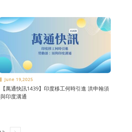
June 19,2025
【萬通快訊1439】印度移工何時引進 洪申翰須
與印度溝通