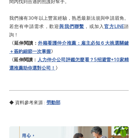
間內找到合適的照護好幫手。
我們擁有30年以上豐富經驗，熟悉最新法規與申請眉角。
若您有申請需求，歡迎
與我們聯繫
，或加入
官方LINE
諮
詢！
〈延伸閱讀：
外籍看護仲介推薦：雇主必知６大挑選關鍵
＋簽約細節一次掌握
〉
〈延伸閱讀：
人力仲介公司評鑑怎麼看？5招避雷+10家精
選推薦助你選對公司！
〉
◆ 資料參考來源 :
勞動部