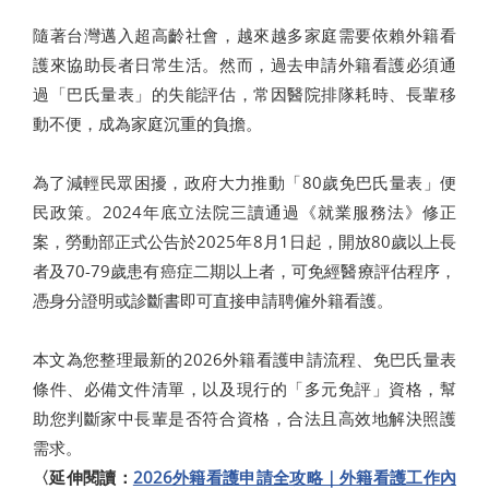
隨著台灣邁入超高齡社會，越來越多家庭需要依賴外籍看
護來協助長者日常生活。然而，過去申請外籍看護必須通
過「巴氏量表」的失能評估，常因醫院排隊耗時、長輩移
動不便，成為家庭沉重的負擔。
為了減輕民眾困擾，政府大力推動「80歲免巴氏量表」便
民政策。2024年底立法院三讀通過《就業服務法》修正
案，勞動部正式公告於2025年8月1日起，開放80歲以上長
者及70-79歲患有癌症二期以上者，可免經醫療評估程序，
憑身分證明或診斷書即可直接申請聘僱外籍看護。
本文為您整理最新的2026外籍看護申請流程、免巴氏量表
條件、必備文件清單，以及現行的「多元免評」資格，幫
助您判斷家中長輩是否符合資格，合法且高效地解決照護
需求。
〈延伸閱讀：
2026外籍看護申請全攻略｜外籍看護工作內