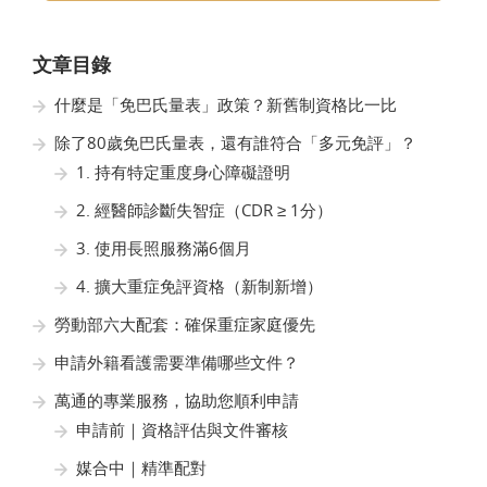
文章目錄
什麼是「免巴氏量表」政策？新舊制資格比一比
除了80歲免巴氏量表，還有誰符合「多元免評」？
1. 持有特定重度身心障礙證明
2. 經醫師診斷失智症（CDR ≥ 1分）
3. 使用長照服務滿6個月
4. 擴大重症免評資格（新制新增）
勞動部六大配套：確保重症家庭優先
申請外籍看護需要準備哪些文件？
萬通的專業服務，協助您順利申請
申請前｜資格評估與文件審核
媒合中｜精準配對