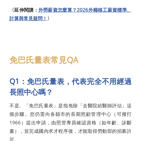
〈延伸閱讀：
外勞薪資怎麼算？2026外籍移工薪資標準、
計算與常見疑問！
〉
免巴氏量表常見QA
Q1：免巴氏量表，代表完全不用經過
長照中心嗎？
不是。「免巴氏量表」是指免除「去醫院給醫師評估」這
個步驟。您仍需向各縣市的長期照顧管理中心（可撥打
1966）提出申請，由照管專員確認資格（如年齡、診斷
書），並完成國內求才程序後，才能取得勞動部的招募許
可。