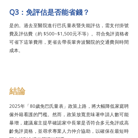
Q3：免評估是否能省錢？
是的。過去至醫院進行巴氏量表暨失能評估，需支付掛號
費及評估費（約 $500~$1,500元不等）。符合免評資格者
可省下這筆費用，更省去帶長輩奔波醫院的交通費與時間
成本。
結論
2025年「80歲免巴氏量表」政策上路，將大幅降低家庭聘
僱外籍看護的門檻。然而，政策放寬意味著申請人數可能
暴增，建議雇主提早確認家中長輩是否符合多元免評或高
齡免評資格，並尋求專業人力仲介協助，以確保在最短時