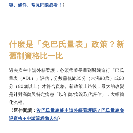
容、條件、常見問題必看！
〉
什麼是「免巴氏量表」政策？新
舊制資格比一比
過去雇主申請外籍看護，必須帶著長輩到醫院進行「巴氏
量表（ADL）」評估，分數需低於35分（未滿80歲）或60
分（80歲以上）才符合資格。新政策上路後，最大的改變
是針對高齡與特定病患「以年齡/病況取代評估」，大幅簡
化流程。
〈延伸閱讀：
沒巴氏量表能申請外籍看護嗎？巴氏量表免
評資格＋申請流程懶人包
〉