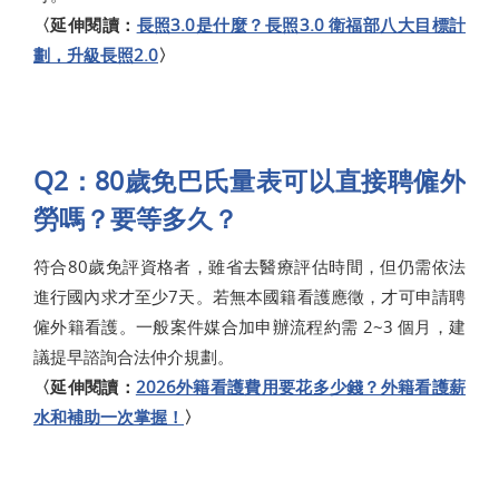
〈延伸閱讀：
長照3.0是什麼？長照3.0 衛福部八大目標計
劃，升級長照2.0
〉
Q2：80歲免巴氏量表可以直接聘僱外
勞嗎？要等多久？
符合80歲免評資格者，雖省去醫療評估時間，但仍需依法
進行國內求才至少7天。若無本國籍看護應徵，才可申請聘
僱外籍看護。一般案件媒合加申辦流程約需 2~3 個月，建
議提早諮詢合法仲介規劃。
〈延伸閱讀：
2026外籍看護費用要花多少錢？外籍看護薪
水和補助一次掌握！
〉