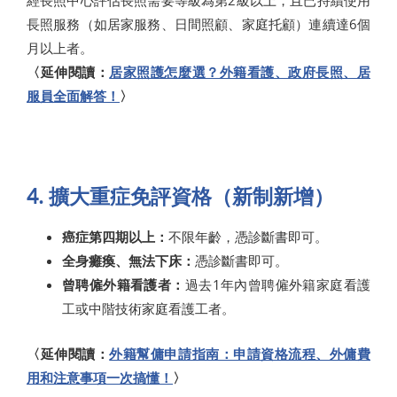
經長照中心評估長照需要等級為第2級以上，且已持續使用
長照服務（如居家服務、日間照顧、家庭托顧）連續達6個
月以上者。
〈延伸閱讀：
居家照護怎麼選？外籍看護、政府長照、居
服員全面解答！
〉
4. 擴大重症免評資格（新制新增）
癌症第四期以上：
不限年齡，憑診斷書即可。
全身癱瘓、無法下床：
憑診斷書即可。
曾聘僱外籍看護者：
過去1年內曾聘僱外籍家庭看護
工或中階技術家庭看護工者。
〈延伸閱讀：
外籍幫傭申請指南：申請資格流程、外傭費
用和注意事項一次搞懂！
〉